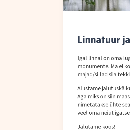
Linnatuur ja
Igal linnal on oma lug
monumente. Ma ei koo
majad/sillad siia tek
Alustame jalutuskäiku
Aga miks on siin maas
nimetatakse ühte seal
veel oma neiut igatse
Jalutame koos!