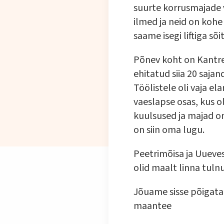
suurte korrusmajade 
ilmed ja neid on kohe
saame isegi liftiga sõi
Põnev koht on Kantre
ehitatud siia 20 saja
Töölistele oli vaja e
vaeslapse osas, kus ol
kuulsused ja majad on
on siin oma lugu.
Peetrimõisa ja Uueves
olid maalt linna tul
Jõuame sisse põigata 
maantee