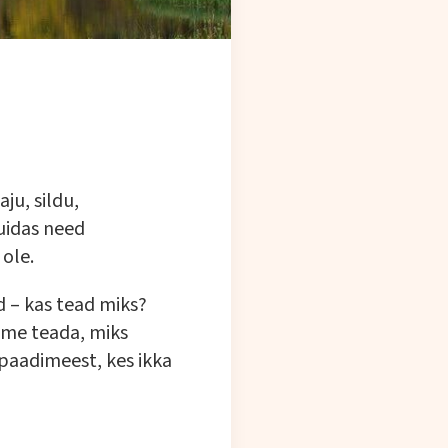
ju, sildu,
uidas need
 ole.
d – kas tead miks?
aame teada, miks
 paadimeest, kes ikka