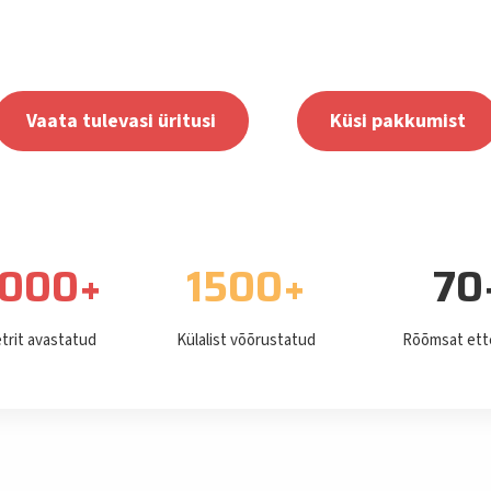
Vaata tulevasi üritusi
Küsi pakkumist
000
+
1500
+
70
trit avastatud
Külalist võõrustatud
Rõõmsat ett