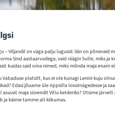
lgsi
u – Viljandil on väga palju lugusid. Siin on põnevaid ma
rma Sind aastaarvudega, vaid räägin Sulle, miks ja k
kisid: kuidas said oma nimed, miks mõnda maja enam ei
 Vabaduse platsilt, kus ei ole kunagi Lenini kuju olnu
ikad? Edasi jõuame üle rippsilla lossimägedesse ja s
 asuvat maja süvendit Villu kelderiks? Otsime järvelt
b ja käime tamme all kiikumas.