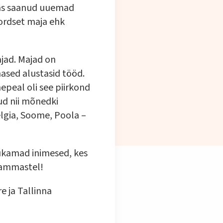
ajas saanud uuemad
kordset maja ehk
jad. Majad on
hased alustasid tööd.
epeal oli see piirkond
nud nii mõnedki
elgia, Soome, Poola –
õukamad inimesed, kes
hammastel!
e ja Tallinna