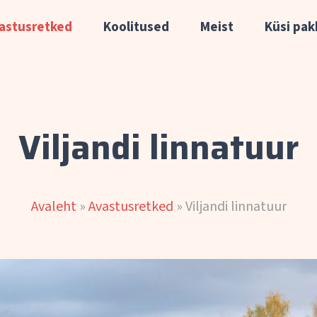
astusretked
Koolitused
Meist
Küsi pak
atk meeskonnaga Mulgimaale
Viljandi linnatuur
Avaleht
»
Avastusretked
»
Viljandi linnatuur