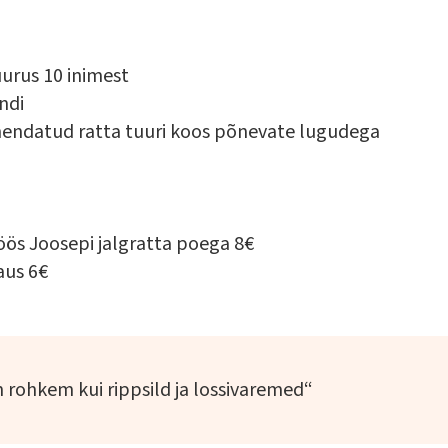
uurus 10 inimest
ndi
uhendatud ratta tuuri koos põnevate lugudega
ös Joosepi jalgratta poega 8€
aus 6€
n rohkem kui rippsild ja lossivaremed“