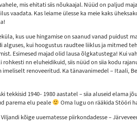
vahele, mis ehitati siis nõukaajal. Nüüd on paljud m
 ilus vaadata. Kas leiame ülesse ka meie kaks üheksa
ta!
küla, kus uue hingamise on saanud vanad puidust ma
ndi alguses, kui hoogustus raudtee liiklus ja mitmed te
lamist. Esimesed majad olid lausa õlgkatustega! Kui vah
i rohkesti nn eluheidikuid, siis nüüd on siia kodu raja
 imeliselt renoveeritud. Ka tänavanimedel – Itaali, B
ki tekkisid 1940- 1980 aastatel – siia aluseid elama j
nud parema elu peale
Oma lugu on rääkida Stööri 
Viljandi kõige uuematesse piirkondadesse – Järveveer