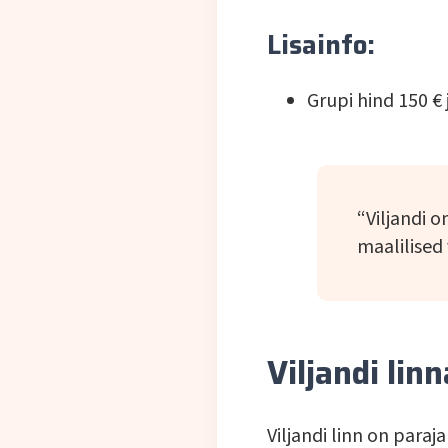
Lisainfo:
Grupi hind 150 € 
“Viljandi 
maalilised
Viljandi lin
Viljandi linn on paraj