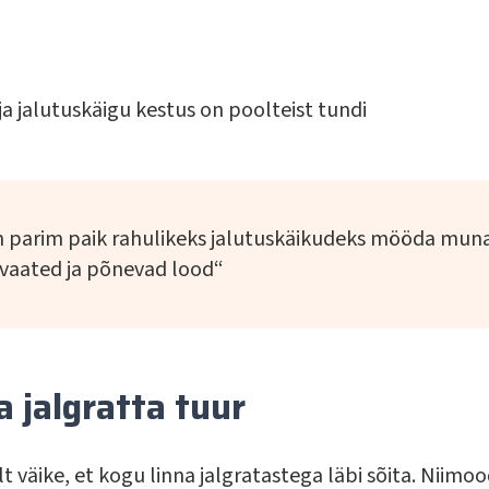
ja jalutuskäigu kestus on poolteist tundi
on parim paik rahulikeks jalutuskäikudeks mööda muna
 vaated ja põnevad lood“
na jalgratta tuur
alt väike, et kogu linna jalgratastega läbi sõita. Niimo