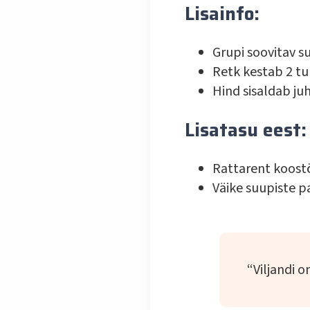
Lisainfo:
Grupi soovitav s
Retk kestab 2 tu
Hind sisaldab j
Lisatasu eest:
Rattarent koostö
Väike suupiste p
“Viljandi o